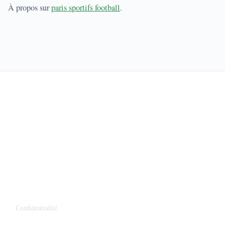
À propos sur
paris sportifs football
.
Avertissement
Les paris sportifs comportent des risques de perte financière. Jouez de
manière responsable et ne misez que ce que vous pouvez vous permettre
de perdre. En France, seuls les sites agréés par l'ANJ (Autorité Nationale
des Jeux) sont autorisés. Si vous ressentez une perte de contrôle,
contactez Joueurs Info Service au 09 74 75 13 13 (appel non surtaxé).
Informations Complémentaires
Confidentialité